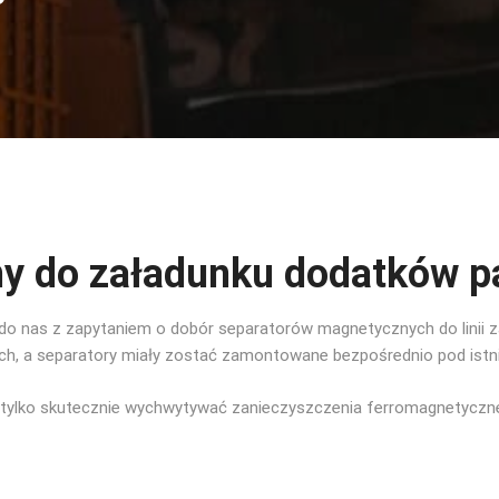
y do załadunku dodatków p
ę do nas z zapytaniem o dobór separatorów magnetycznych do linii
ch, a separatory miały zostać zamontowane bezpośrednio pod istni
e tylko skutecznie wychwytywać zanieczyszczenia ferromagnetyczne