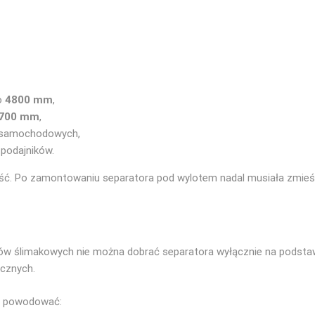
o
4800 mm
,
700 mm
,
n samochodowych,
 podajników.
ść. Po zamontowaniu separatora pod wylotem nadal musiała zmieś
ów ślimakowych nie można dobrać separatora wyłącznie na podstawi
cznych.
e powodować: