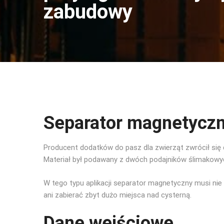
zabudowy
Separator magnetyczn
Producent dodatków do pasz dla zwierząt zwrócił si
Materiał był podawany z dwóch podajników ślimakowy
W tego typu aplikacji separator magnetyczny musi ni
ani zabierać zbyt dużo miejsca nad cysterną.
Dane wejściowe