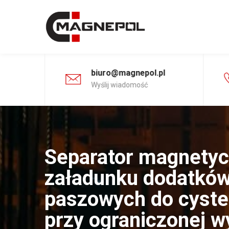
biuro@magnepol.pl
16:00
Wyślij wiadomość
Separator magnetyc
załadunku dodatkó
paszowych do cyste
przy ograniczonej w