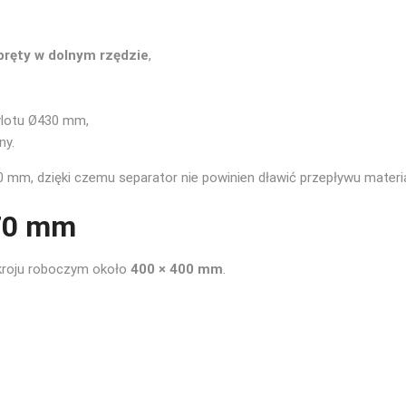
pręty w dolnym rzędzie
,
ylotu Ø430 mm,
ny.
 mm, dzięki czemu separator nie powinien dławić przepływu materia
370 mm
kroju roboczym około
400 × 400 mm
.