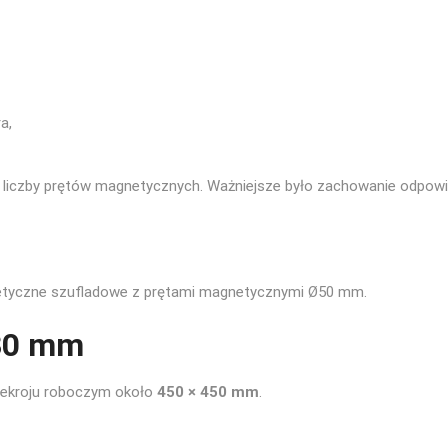
a,
liczby prętów magnetycznych. Ważniejsze było zachowanie odpowied
etyczne szufladowe z prętami magnetycznymi Ø50 mm.
430 mm
zekroju roboczym około
450 × 450 mm
.