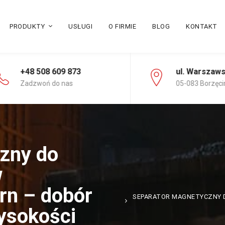
PRODUKTY
USŁUGI
O FIRMIE
BLOG
KONTAKT
+48 508 609 873
ul. Warszaw
Zadzwoń do nas
05-083 Borzęci
zny do
w
rn – dobór
SEPARATOR MAGNETYCZNY 
ysokości