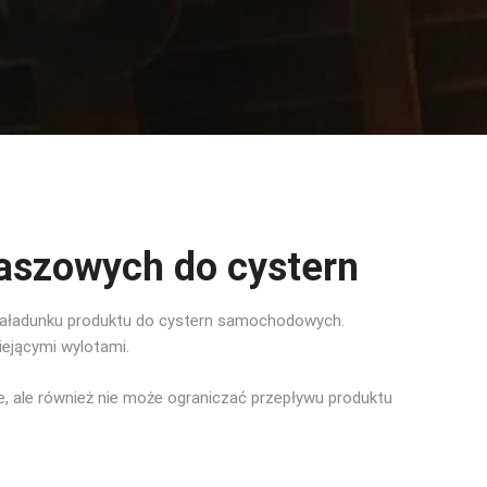
aszowych do cystern
 załadunku produktu do cystern samochodowych.
ejącymi wylotami.
, ale również nie może ograniczać przepływu produktu