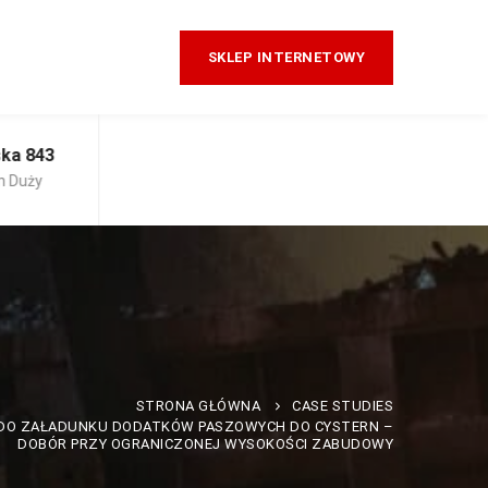
SKLEP INTERNETOWY
ska 843
Pon - Pt: 08:00 - 16:00
n Duży
STRONA GŁÓWNA
CASE STUDIES
DO ZAŁADUNKU DODATKÓW PASZOWYCH DO CYSTERN –
DOBÓR PRZY OGRANICZONEJ WYSOKOŚCI ZABUDOWY