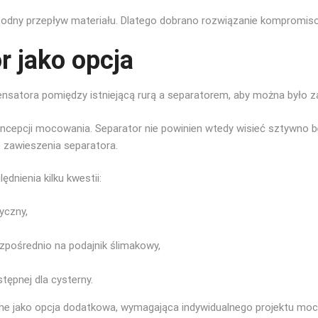
bodny przepływ materiału. Dlatego dobrano rozwiązanie kompromisow
r jako opcja
nsatora pomiędzy istniejącą rurą a separatorem, aby można było 
ncepcji mocowania. Separator nie powinien wtedy wisieć sztywno be
 zawieszenia separatora.
nienia kilku kwestii:
yczny,
ezpośrednio na podajnik ślimakowy,
ępnej dla cysterny.
ane jako opcja dodatkowa, wymagająca indywidualnego projektu mo