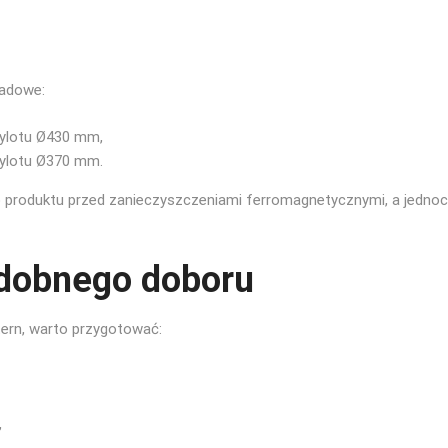
ladowe:
ylotu Ø430 mm,
ylotu Ø370 mm.
 produktu przed zanieczyszczeniami ferromagnetycznymi, a jednocz
odobnego doboru
ern, warto przygotować:
,