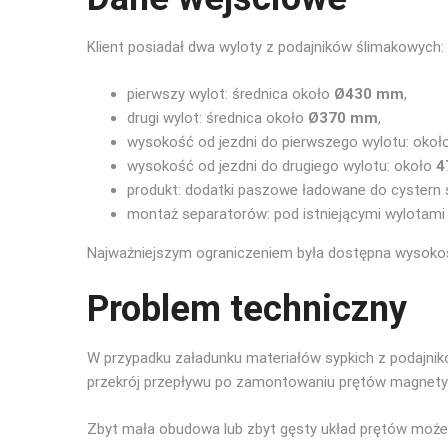
Klient posiadał dwa wyloty z podajników ślimakowych:
pierwszy wylot: średnica około
Ø430 mm
,
drugi wylot: średnica około
Ø370 mm
,
wysokość od jezdni do pierwszego wylotu: okoł
wysokość od jezdni do drugiego wylotu: około
4
produkt: dodatki paszowe ładowane do cyster
montaż separatorów: pod istniejącymi wylotami
Najważniejszym ograniczeniem była dostępna wysoko
Problem techniczny
W przypadku załadunku materiałów sypkich z podajnik
przekrój przepływu po zamontowaniu prętów magnety
Zbyt mała obudowa lub zbyt gęsty układ prętów moż