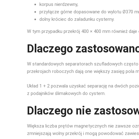
korpus nierdzewny,
przyłącze górne dopasowane do wylotu Ø370 m
dolny króciec do załadunku cysterny.
W tym przypadku przekrój 400 × 400 mm również daje 
Dlaczego zastosowan
W standardowych separatorach szufladowych często s
przekrojach roboczych dają one większy zasięg pola 
Układ 1 + 2 pozwala uzyskać separację na dwóch pozio
z podajników ślimakowych do cystern.
Dlaczego nie zastosow
Większa liczba prętów magnetycznych nie zawsze ozn
zmniejszają wolny przekrój i mogą powodować zawies